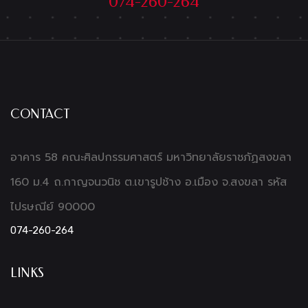
074-260-264
CONTACT
อาคาร 58 คณะศิลปกรรมศาสตร์ มหาวิทยาลัยราชภัฏสงขลา
160 ม.4 ถ.กาญจนวนิช ต.เขารูปช้าง อ.เมือง จ.สงขลา รหัส
ไปรษณีย์ 90000
074-260-264
LINKS