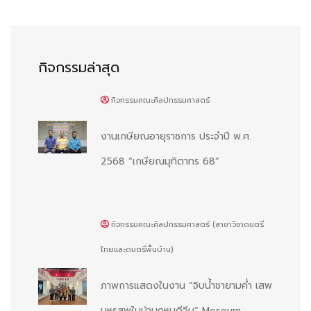
กิจกรรมล่าสุด
กิจกรรมคณะศิลปกรรมศาสตร์
งานเกษียณอายุราชการ ประจำปี พ.ศ.
2568 “เกษียณมุทิตาทร 68”
กิจกรรมคณะศิลปกรรมศาสตร์ (สาขาวิชาดนตรี
ไทยและดนตรีพื้นบ้าน)
ภาพการแสดงในงาน “จิบน้ำชายามค่ำ เสพ
มหรสพในบ้านคหบดีจีน“ Meseum