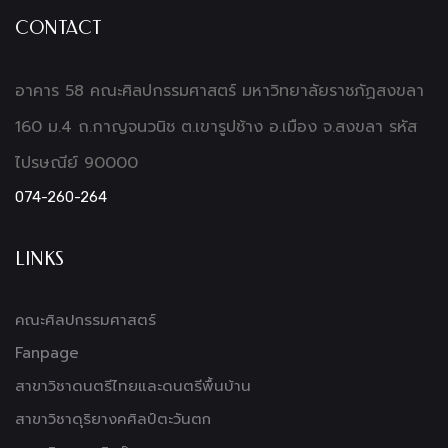
CONTACT
อาคาร 58 คณะศิลปกรรมศาสตร์ มหาวิทยาลัยราชภัฏสงขลา
160 ม.4 ถ.กาญจนวนิช ต.เขารูปช้าง อ.เมือง จ.สงขลา รหัส
ไปรษณีย์ 90000
074-260-264
LINKS
คณะศิลปกรรมศาสตร์
Fanpage
สาขาวิชาดนตรีไทยและดนตรีพื้นบ้าน
สาขาวิชาดุริยางคศิลป์ตะวันตก