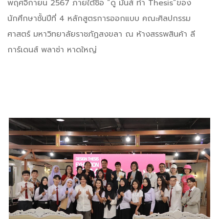
พฤศจิกายน 2567 ภายใต้ชื่อ “ดู มันส์ ทำ Thesis”ของ
นักศึกษาชั้นปีที่ 4 หลักสูตรการออกแบบ คณะศิลปกรรม
ศาสตร์ มหาวิทยาลัยราชภัฏสงขลา ณ ห้างสรรพสินค้า ลี
การ์เดนส์ พลาซ่า หาดใหญ่