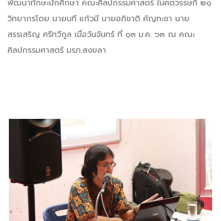
พัฒนาทักษะนักศึกษา คณะศิลปกรรมศาสตร์ ในศตวรรษที่ ๒๑
วิทยากรโดย นายนที แก้วมี นายอภิชาติ คัญทะชา นาย
สรรเสริญ ศรีทวีกูล เมื่อวันจันทร์ ที่ ๑๓ ม.ค. ๖๓ ณ คณะ
ศิลปกรรมศาสตร์ มรภ.สงขลา