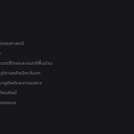
กรรมศาสตร์
e
ดนตรีไทยและดนตรีพื้นบ้าน
ดุริยางคศิลป์ตะวันตก
านาฏศิลป์และการแสดง
ทัศนศิลป์
าออกแบบ